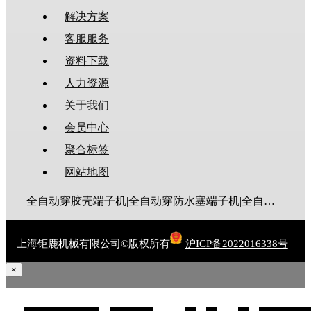
解决方案
客服服务
资料下载
人力资源
关于我们
会员中心
聚合标签
网站地图
全自动穿胶壳端子机|全自动穿防水塞端子机|全自动穿热缩管端子机|全自动穿护套端子机|全自动穿号码管端子机|全自动端子机|全自动穿防水栓端子机|端子压着机|端子压接机|静音端子机|多芯线端子机|护套线端子机|全自动排线端子机|新能源大平方压接机|电脑剥线机|自动剥线机|裁线机|剥线机
上海钜鹿机械有限公司©版权所有
沪ICP备2022016338号
×