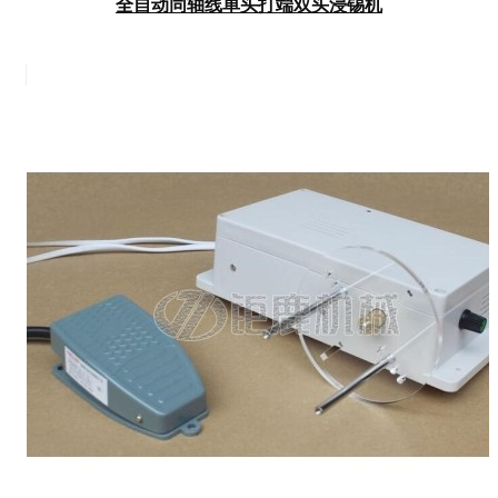
全自动同轴线单头打端双头浸锡机