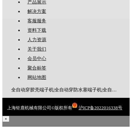
产品展示
解决方案
客服服务
资料下载
人力资源
关于我们
会员中心
聚合标签
网站地图
全自动穿胶壳端子机|全自动穿防水塞端子机|全自动穿热缩管端子机|全自动穿护套端子机|全自动穿号码管端子机|全自动端子机|全自动穿防水栓端子机|端子压着机|端子压接机|静音端子机|多芯线端子机|护套线端子机|全自动排线端子机|新能源大平方压接机|电脑剥线机|自动剥线机|裁线机|剥线机
上海钜鹿机械有限公司©版权所有
沪ICP备2022016338号
×