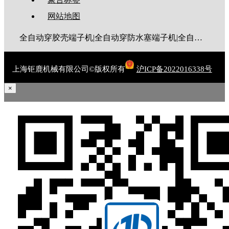
网站地图
全自动穿胶壳端子机|全自动穿防水塞端子机|全自动穿热缩管端子机|全自动穿护套端子机|全自动穿号码管端子机|全自动端子机|全自动穿防水栓端子机|端子压着机|端子压接机|静音端子机|多芯线端子机|护套线端子机|全自动排线端子机|新能源大平方压接机|电脑剥线机|自动剥线机|裁线机|剥线机
上海钜鹿机械有限公司©版权所有
沪ICP备2022016338号
×