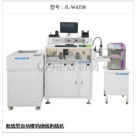
型号：JL-W435R
粗线型自动喷码绕线剥线机