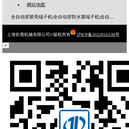
网站地图
全自动穿胶壳端子机|全自动穿防水塞端子机|全自动穿热缩管端子机|全自动穿护套端子机|全自动穿号码管端子机|全自动端子机|全自动穿防水栓端子机|端子压着机|端子压接机|静音端子机|多芯线端子机|护套线端子机|全自动排线端子机|新能源大平方压接机|电脑剥线机|自动剥线机|裁线机|剥线机
上海钜鹿机械有限公司©版权所有
沪ICP备2022016338号
×