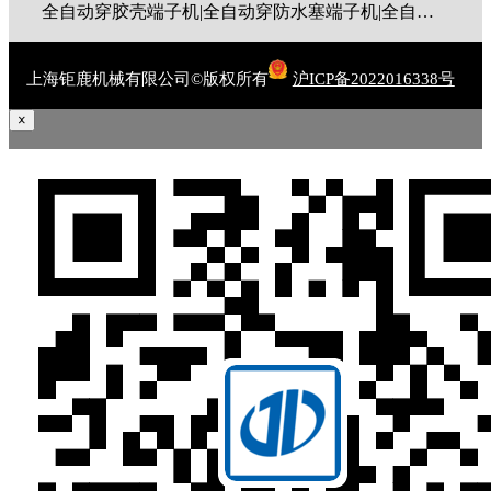
全自动穿胶壳端子机|全自动穿防水塞端子机|全自动穿热缩管端子机|全自动穿护套端子机|全自动穿号码管端子机|全自动端子机|全自动穿防水栓端子机|端子压着机|端子压接机|静音端子机|多芯线端子机|护套线端子机|全自动排线端子机|新能源大平方压接机|电脑剥线机|自动剥线机|裁线机|剥线机
上海钜鹿机械有限公司©版权所有
沪ICP备2022016338号
×