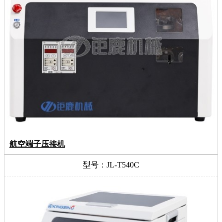
航空端子压接机
型号：JL-T540C