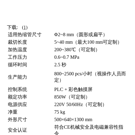
下载:
(1)
适用热缩管尺寸
Φ2~8 mm（圆形或扁平）
裁切长度
5~40 mm（最大100 mm可定制）
加热温度
200~380℃（可定制）
工作压力
0.6~0.7 MPa
循环时间
2.5 秒
800~2500 pcs/小时（视操作人员而
生产能力
定）
控制系统
PLC + 彩色触摸屏
额定功率
850W（可定制）
电源供应
220V 50/60Hz（可定制）
净重
75 kg
外形尺寸
500×640×1300 mm
符合CE机械安全及电磁兼容性指
安全认证
令