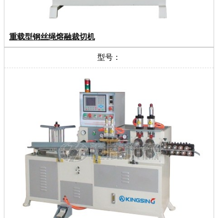
重载型钢丝绳熔融裁切机
型号：