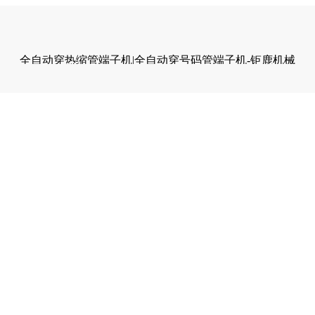
全自动穿热缩管端子机|全自动穿号码管端子机-钜鹿机械