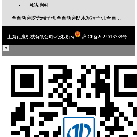
网站地图
全自动穿胶壳端子机|全自动穿防水塞端子机|全自动穿热缩管端子机|全自动穿护套端子机|全自动穿号码管端子机|全自动端子机|全自动穿防水栓端子机|端子压着机|端子压接机|静音端子机|多芯线端子机|护套线端子机|全自动排线端子机|新能源大平方压接机|电脑剥线机|自动剥线机|裁线机|剥线机
上海钜鹿机械有限公司©版权所有
沪ICP备2022016338号
×