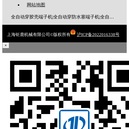
网站地图
全自动穿胶壳端子机|全自动穿防水塞端子机|全自动穿热缩管端子机|全自动穿护套端子机|全自动穿号码管端子机|全自动端子机|全自动穿防水栓端子机|端子压着机|端子压接机|静音端子机|多芯线端子机|护套线端子机|全自动排线端子机|新能源大平方压接机|电脑剥线机|自动剥线机|裁线机|剥线机
上海钜鹿机械有限公司©版权所有
沪ICP备2022016338号
×