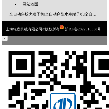
网站地图
全自动穿胶壳端子机|全自动穿防水塞端子机|全自动穿热缩管端子机|全自动穿护套端子机|全自动穿号码管端子机|全自动端子机|全自动穿防水栓端子机|端子压着机|端子压接机|静音端子机|多芯线端子机|护套线端子机|全自动排线端子机|新能源大平方压接机|电脑剥线机|自动剥线机|裁线机|剥线机
上海钜鹿机械有限公司©版权所有
沪ICP备2022016338号
×