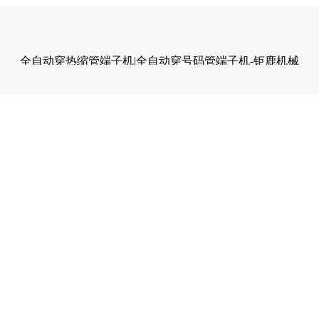
全自动穿热缩管端子机|全自动穿号码管端子机-钜鹿机械