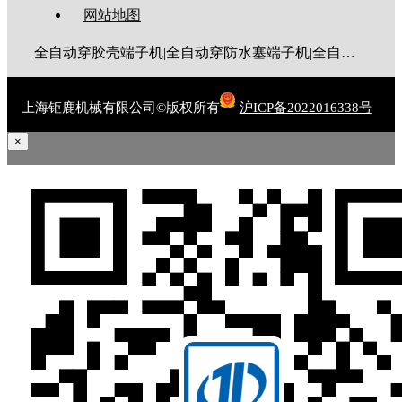
网站地图
全自动穿胶壳端子机|全自动穿防水塞端子机|全自动穿热缩管端子机|全自动穿护套端子机|全自动穿号码管端子机|全自动端子机|全自动穿防水栓端子机|端子压着机|端子压接机|静音端子机|多芯线端子机|护套线端子机|全自动排线端子机|新能源大平方压接机|电脑剥线机|自动剥线机|裁线机|剥线机
上海钜鹿机械有限公司©版权所有
沪ICP备2022016338号
×