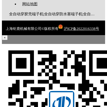
网站地图
全自动穿胶壳端子机|全自动穿防水塞端子机|全自动穿热缩管端子机|全自动穿护套端子机|全自动穿号码管端子机|全自动端子机|全自动穿防水栓端子机|端子压着机|端子压接机|静音端子机|多芯线端子机|护套线端子机|全自动排线端子机|新能源大平方压接机|电脑剥线机|自动剥线机|裁线机|剥线机
上海钜鹿机械有限公司©版权所有
沪ICP备2022016338号
×