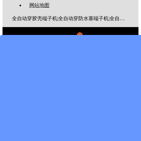
网站地图
全自动穿胶壳端子机|全自动穿防水塞端子机|全自动穿热缩管端子机|全自动穿护套端子机|全自动穿号码管端子机|全自动端子机|全自动穿防水栓端子机|端子压着机|端子压接机|静音端子机|多芯线端子机|护套线端子机|全自动排线端子机|新能源大平方压接机|电脑剥线机|自动剥线机|裁线机|剥线机
上海钜鹿机械有限公司©版权所有
沪ICP备2022016338号
×