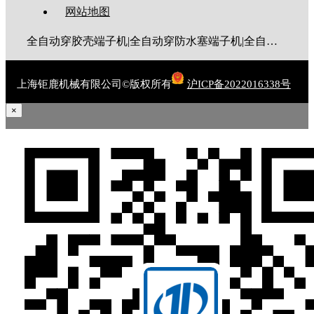
网站地图
全自动穿胶壳端子机|全自动穿防水塞端子机|全自动穿热缩管端子机|全自动穿护套端子机|全自动穿号码管端子机|全自动端子机|全自动穿防水栓端子机|端子压着机|端子压接机|静音端子机|多芯线端子机|护套线端子机|全自动排线端子机|新能源大平方压接机|电脑剥线机|自动剥线机|裁线机|剥线机
上海钜鹿机械有限公司©版权所有
沪ICP备2022016338号
×