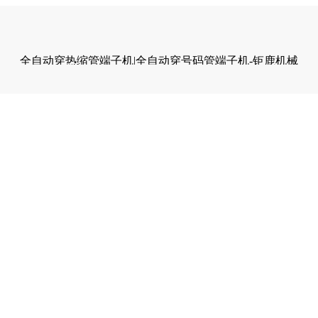
全自动穿热缩管端子机|全自动穿号码管端子机-钜鹿机械