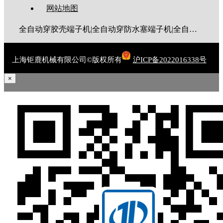
网站地图
全自动穿胶壳端子机|全自动穿防水塞端子机|全自动穿热缩管端子机|全自动穿护套端子机|全自动穿号码管端子机|全自动端子机|全自动穿防水栓端子机|端子压着机|端子压接机|静音端子机|多芯线端子机|护套线端子机|全自动排线端子机|新能源大平方压接机|电脑剥线机|自动剥线机|裁线机|剥线机
上海钜鹿机械有限公司©版权所有
沪ICP备2022016338号
×