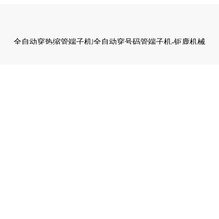
全自动穿热缩管端子机|全自动穿号码管端子机-钜鹿机械