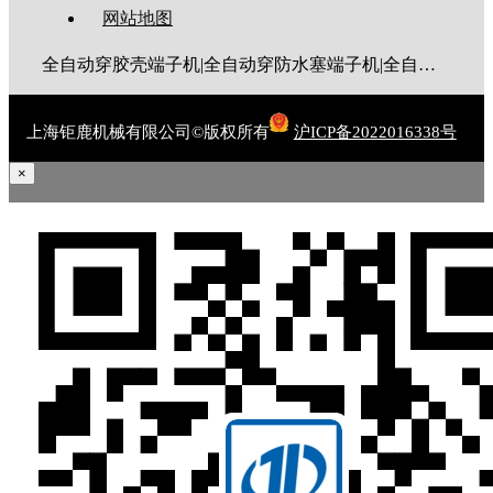
网站地图
全自动穿胶壳端子机|全自动穿防水塞端子机|全自动穿热缩管端子机|全自动穿护套端子机|全自动穿号码管端子机|全自动端子机|全自动穿防水栓端子机|端子压着机|端子压接机|静音端子机|多芯线端子机|护套线端子机|全自动排线端子机|新能源大平方压接机|电脑剥线机|自动剥线机|裁线机|剥线机
上海钜鹿机械有限公司©版权所有
沪ICP备2022016338号
×