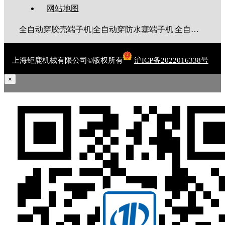
网站地图
全自动穿胶壳端子机|全自动穿防水塞端子机|全自动穿热缩管端子机|全自动穿护套端子机|全自动穿号码管端子机|全自动端子机|全自动穿防水栓端子机|端子压着机|端子压接机|静音端子机|多芯线端子机|护套线端子机|全自动排线端子机|新能源大平方压接机|电脑剥线机|自动剥线机|裁线机|剥线机
上海钜鹿机械有限公司©版权所有
沪ICP备2022016338号
×