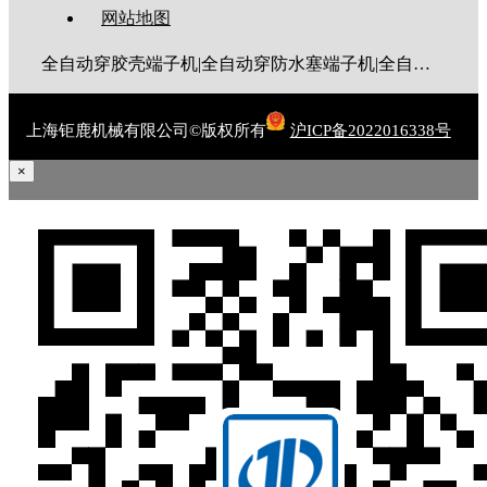
网站地图
全自动穿胶壳端子机|全自动穿防水塞端子机|全自动穿热缩管端子机|全自动穿护套端子机|全自动穿号码管端子机|全自动端子机|全自动穿防水栓端子机|端子压着机|端子压接机|静音端子机|多芯线端子机|护套线端子机|全自动排线端子机|新能源大平方压接机|电脑剥线机|自动剥线机|裁线机|剥线机
上海钜鹿机械有限公司©版权所有
沪ICP备2022016338号
×