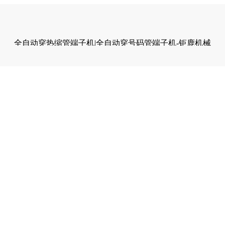
全自动穿热缩管端子机|全自动穿号码管端子机-钜鹿机械