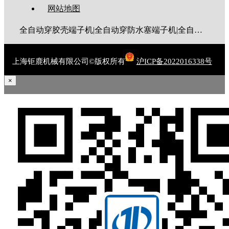
网站地图
全自动穿胶壳端子机|全自动穿防水塞端子机|全自动穿热缩管端子机|全自动穿护套端子机|全自动穿号码管端子机|全自动端子机|全自动穿防水栓端子机|端子压着机|端子压接机|静音端子机|多芯线端子机|护套线端子机|全自动排线端子机|新能源大平方压接机|电脑剥线机|自动剥线机|裁线机|剥线机
上海钜鹿机械有限公司©版权所有
沪ICP备2022016338号
×