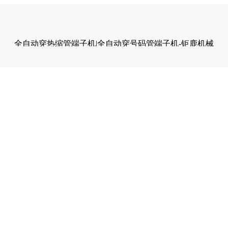
全自动穿热缩管端子机|全自动穿号码管端子机-钜鹿机械