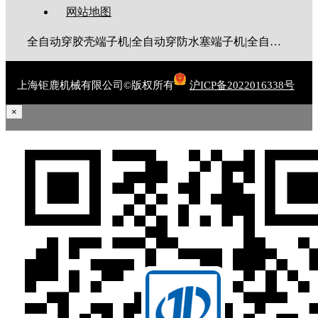
网站地图
全自动穿胶壳端子机|全自动穿防水塞端子机|全自动穿热缩管端子机|全自动穿护套端子机|全自动穿号码管端子机|全自动端子机|全自动穿防水栓端子机|端子压着机|端子压接机|静音端子机|多芯线端子机|护套线端子机|全自动排线端子机|新能源大平方压接机|电脑剥线机|自动剥线机|裁线机|剥线机
上海钜鹿机械有限公司©版权所有
沪ICP备2022016338号
×