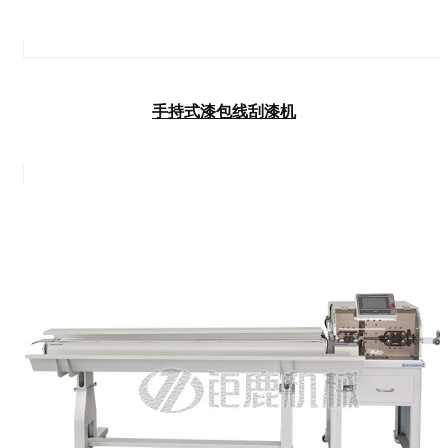
手持式漆包线刮漆机