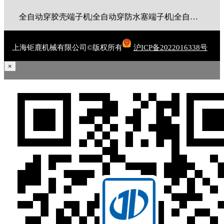
全自动穿胶壳端子机|全自动穿防水塞端子机|全自动穿热缩管端子机|全自动穿护套端子机|全自动穿号码管端子机|全自动端子机|全自动穿防水栓端子机|端子压着机|端子压接机|静音端子机|多芯线端子机|护套线端子机|全自动排线端子机|新能源大平方压接机|电脑剥线机|自动剥线机|裁线机|剥线机
上海钜鹿机械有限公司©版权所有
沪ICP备2022016338号
×