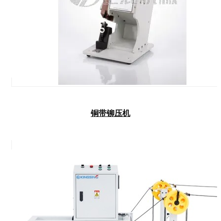
铜带铆压机