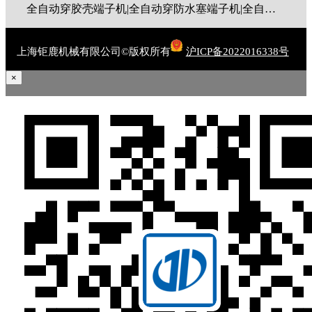
全自动穿胶壳端子机|全自动穿防水塞端子机|全自动穿热缩管端子机|全自动穿护套端子机|全自动穿号码管端子机|全自动端子机|全自动穿防水栓端子机|端子压着机|端子压接机|静音端子机|多芯线端子机|护套线端子机|全自动排线端子机|新能源大平方压接机|电脑剥线机|自动剥线机|裁线机|剥线机
上海钜鹿机械有限公司©版权所有
沪ICP备2022016338号
×