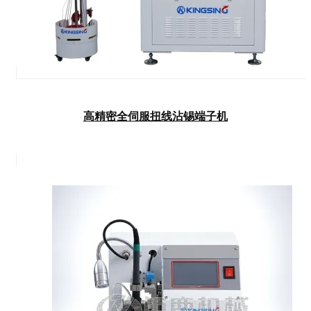
高精密全伺服扭线沾锡端子机