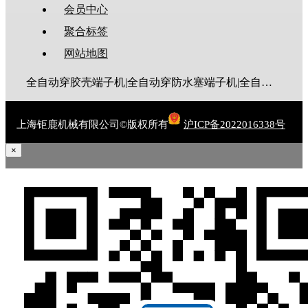
会员中心
聚合标签
网站地图
全自动穿胶壳端子机|全自动穿防水塞端子机|全自动穿热缩管端子机|全自动穿护套端子机|全自动穿号码管端子机|全自动端子机|全自动穿防水栓端子机|端子压着机|端子压接机|静音端子机|多芯线端子机|护套线端子机|全自动排线端子机|新能源大平方压接机|电脑剥线机|自动剥线机|裁线机|剥线机
上海钜鹿机械有限公司©版权所有
沪ICP备2022016338号
×