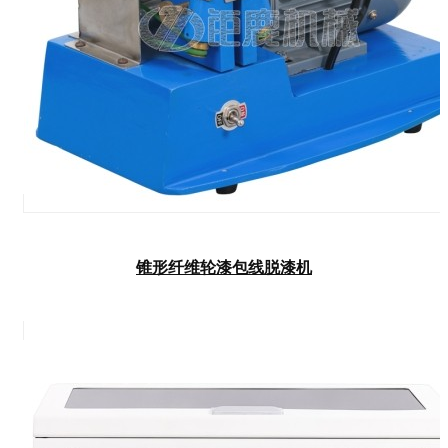
锥形纤维轮漆包线脱漆机