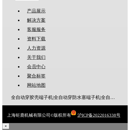
产品展示
解决方案
客服服务
资料下载
人力资源
关于我们
会员中心
聚合标签
网站地图
全自动穿胶壳端子机|全自动穿防水塞端子机|全自动穿热缩管端子机|全自动穿护套端子机|全自动穿号码管端子机|全自动端子机|全自动穿防水栓端子机|端子压着机|端子压接机|静音端子机|多芯线端子机|护套线端子机|全自动排线端子机|新能源大平方压接机|电脑剥线机|自动剥线机|裁线机|剥线机
上海钜鹿机械有限公司©版权所有
沪ICP备2022016338号
×