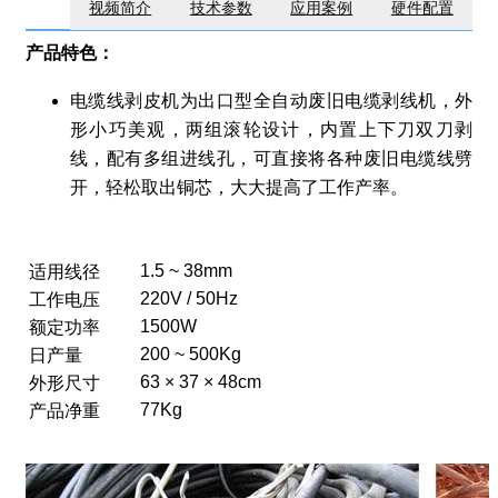
视频简介
技术参数
应用案例
硬件配置
产品特色：
电缆线剥皮机为出口型全自动废旧电缆剥线机，外
形小巧美观，两组滚轮设计，内置上下刀双刀剥
线，配有多组进线孔，可直接将各种废旧电缆线劈
开，轻松取出铜芯，大大提高了工作产率。
1.5 ~ 38mm
适用线径
220V / 50Hz
工作电压
1500W
额定功率
200 ~ 500Kg
日产量
63 × 37 × 48cm
外形尺寸
77Kg
产品净重