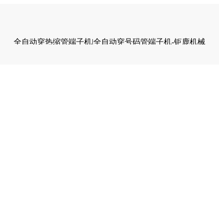
全自动穿热缩管端子机|全自动穿号码管端子机-钜鹿机械