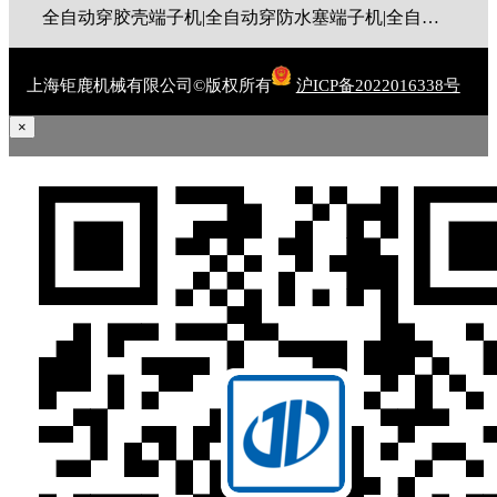
全自动穿胶壳端子机|全自动穿防水塞端子机|全自动穿热缩管端子机|全自动穿护套端子机|全自动穿号码管端子机|全自动端子机|全自动穿防水栓端子机|端子压着机|端子压接机|静音端子机|多芯线端子机|护套线端子机|全自动排线端子机|新能源大平方压接机|电脑剥线机|自动剥线机|裁线机|剥线机
上海钜鹿机械有限公司©版权所有
沪ICP备2022016338号
×