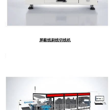
屏蔽线刷线切线机