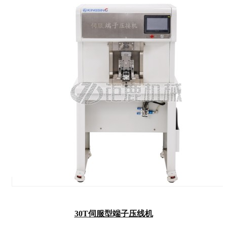
30T伺服型端子压线机