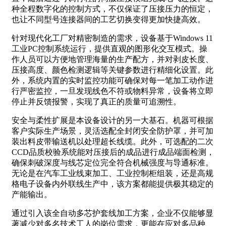
种全程数字化的控制方式，不仅保证了压接压力的恒定，
也让不同型号连接器间的工艺切换变得更加快捷高效。
针对现代化工厂对精密制造的需求，设备基于Windows 11
工业PC控制系统运行，提供直观的图形化交互模式。操
作人员可以方便地管理海量的生产配方，并对剥皮长度、
压接高度、颜色检测逻辑等关键参数进行精细化设置。此
外，系统内置的实时监控功能可确保对每一笔加工动作进
行严密监控，一旦发现线色不符或物料异常，设备将立即
停止并反馈报警，实现了真正的质量可追溯性。
安全与柔性扩展是本设备设计的另一大基石。机器可根据
客户实际生产场景，灵活选配全封闭安全防护罩，并可加
装出料皮带输送机以处理超长线缆。此外，可选配的二次
CCD品质校验系统能对压接后的成品进行成品端面检测，
确保刺破深度与线芯定位完全符合机械强度与导通标准。
无论是在汽车工业线束加工、工业控制柜组装，还是高规
格电子设备内外联线生产中，该方案都能提供极其稳定的
产能输出。
通过引入该全自动多芯护套线加工方案，企业不仅能够显
著减少对多名技术工人的岗位需求，更能在应对多品种、