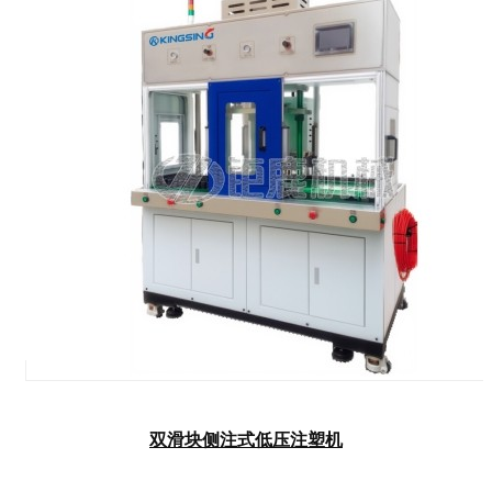
双滑块侧注式低压注塑机