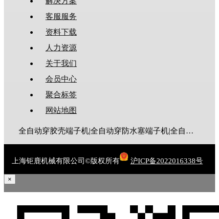
解决方案
客服服务
资料下载
人力资源
关于我们
会员中心
聚合标签
网站地图
全自动穿胶壳端子机|全自动穿防水塞端子机|全自动穿热缩管端子机|全自动穿护套端子机|全自动穿号码管端子机|全自动端子机|全自动穿防水栓端子机|端子压着机|端子压接机|静音端子机|多芯线端子机|护套线端子机|全自动排线端子机|新能源大平方压接机|电脑剥线机|自动剥线机|裁线机|剥线机
上海钜鹿机械有限公司©版权所有
沪ICP备2022016338号
×