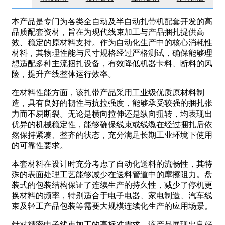
本产品是专门为各类全自动及半自动扎带机配套开发的高
品质配套资材，旨在为现代线束加工与产品捆扎提供高
效、稳定的原材料支持。作为自动化生产中的核心消耗性
材料，其物理性能与尺寸规格经过严格测试，确保能够理
想适配多种主流捆扎设备，有效降低机器卡料、断料的风
险，提升产线整体运行效率。
在材料性能方面，该扎带产品采用工业级优质原材料制
造，具有良好的韧性与抗拉强度，能够承受较强的捆扎张
力而不易断裂。无论是横向拉伸还是纵向扭转，均表现出
优异的机械稳定性，能够确保线束或线缆在经过捆扎后依
然保持紧凑、整齐的状态，充分满足长期工业环境下使用
的可靠性要求。
本套材料在设计时充分考虑了自动化送料的流畅性，其特
殊的表面处理工艺能够减少在送料管道中的摩擦阻力。盘
装式的包装结构保证了连续生产的持久性，减少了停机更
换材料的频率，特别适合于电子电器、家电制造、汽车线
束及轻工产品包装等需要大规模连续化生产的应用场景。
针对精密电子线束加工的高标准需求，该产品展现出良好