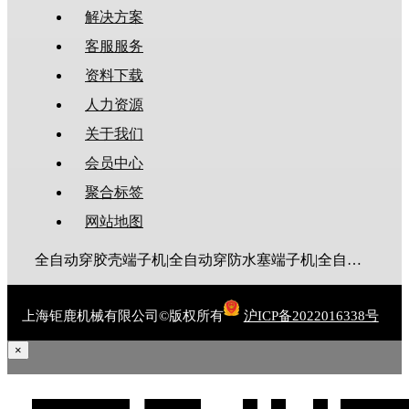
解决方案
客服服务
资料下载
人力资源
关于我们
会员中心
聚合标签
网站地图
全自动穿胶壳端子机|全自动穿防水塞端子机|全自动穿热缩管端子机|全自动穿护套端子机|全自动穿号码管端子机|全自动端子机|全自动穿防水栓端子机|端子压着机|端子压接机|静音端子机|多芯线端子机|护套线端子机|全自动排线端子机|新能源大平方压接机|电脑剥线机|自动剥线机|裁线机|剥线机
上海钜鹿机械有限公司©版权所有
沪ICP备2022016338号
×