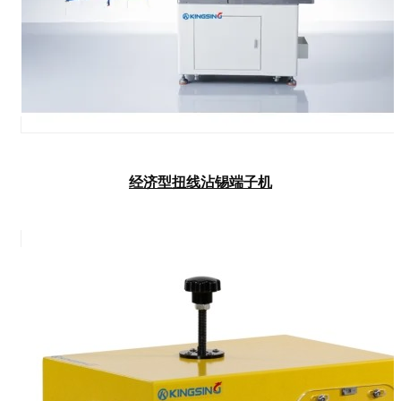
经济型扭线沾锡端子机