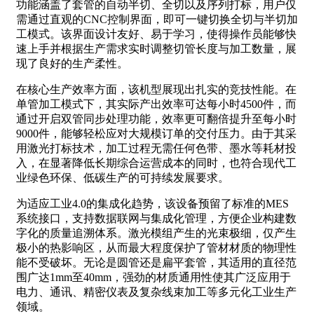
功能涵盖了套管的自动半切、全切以及序列打标，用户仅
需通过直观的CNC控制界面，即可一键切换全切与半切加
工模式。该界面设计友好、易于学习，使得操作员能够快
速上手并根据生产需求实时调整切管长度与加工数量，展
现了良好的生产柔性。
在核心生产效率方面，该机型展现出扎实的竞技性能。在
单管加工模式下，其实际产出效率可达每小时4500件，而
通过开启双管同步处理功能，效率更可翻倍提升至每小时
9000件，能够轻松应对大规模订单的交付压力。由于其采
用激光打标技术，加工过程无需任何色带、墨水等耗材投
入，在显著降低长期综合运营成本的同时，也符合现代工
业绿色环保、低碳生产的可持续发展要求。
为适应工业4.0的集成化趋势，该设备预留了标准的MES
系统接口，支持数据联网与集成化管理，方便企业构建数
字化的质量追溯体系。激光模组产生的光束极细，仅产生
极小的热影响区，从而最大程度保护了管材材质的物理性
能不受破坏。无论是圆管还是扁平套管，其适用的直径范
围广达1mm至40mm，强劲的材质通用性使其广泛应用于
电力、通讯、精密仪表及复杂线束加工等多元化工业生产
领域。