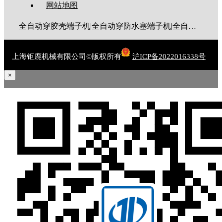
网站地图
全自动穿胶壳端子机|全自动穿防水塞端子机|全自动穿热缩管端子机|全自动穿护套端子机|全自动穿号码管端子机|全自动端子机|全自动穿防水栓端子机|端子压着机|端子压接机|静音端子机|多芯线端子机|护套线端子机|全自动排线端子机|新能源大平方压接机|电脑剥线机|自动剥线机|裁线机|剥线机
上海钜鹿机械有限公司©版权所有
沪ICP备2022016338号
×