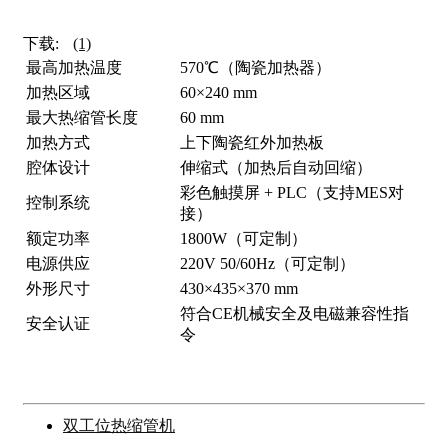
下载:
(1)
最高加热温度
570℃（陶瓷加热器）
加热区域
60×240 mm
最大热缩管长度
60 mm
加热方式
上下陶瓷红外加热板
腔体设计
伸缩式（加热后自动回缩）
彩色触摸屏 + PLC（支持MES对
控制系统
接）
额定功率
1800W（可定制）
电源供应
220V 50/60Hz（可定制）
外形尺寸
430×435×370 mm
符合CE机械安全及电磁兼容性指
安全认证
令
双工位热缩管机