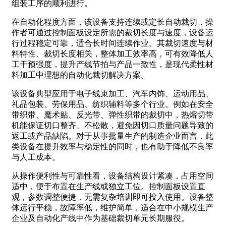
组装工序的顺利进行。
在自动化程度方面，该设备支持连续或定长自动裁切，操
作者可通过控制面板设定所需的裁切长度与速度，设备运
行过程稳定可靠，适合长时间连续作业。其裁切速度与材
料特性、裁切长度相关，整体加工效率高，可有效降低人
工干预强度，提升产线节拍与产品一致性，是现代柔性材
料加工中理想的自动化裁切解决方案。
该设备典型应用于电子线束加工、汽车内饰、运动用品、
礼品包装、劳保用品、纺织辅料等多个行业。例如在安全
带织带、魔术贴、反光带、弹性织带的裁切中，热熔切带
机能保证切口整齐、不松散，避免因切口质量问题导致的
返工或产品缺陷。对于从事批量生产的制造企业而言，此
类设备在提升效率与稳定性的同时，也有助于降低不良率
与人工成本。
从操作便利性与可靠性看，设备结构设计紧凑，占用空间
适中，便于布置在生产线或独立工位。控制面板设置直
观，参数调整便捷，无需复杂培训即可投入使用。设备整
体运行平稳，故障率低，维护简单，适合在中小规模生产
企业及自动化产线中作为基础裁切单元长期服役。