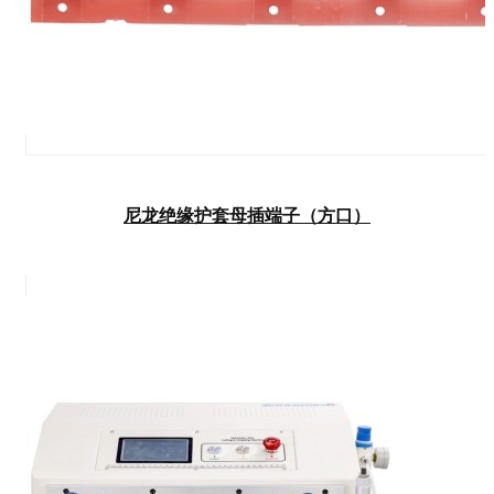
尼龙绝缘护套母插端子（方口）