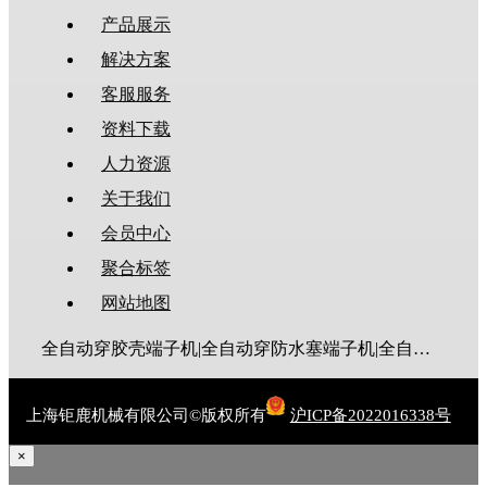
产品展示
解决方案
客服服务
资料下载
人力资源
关于我们
会员中心
聚合标签
网站地图
全自动穿胶壳端子机|全自动穿防水塞端子机|全自动穿热缩管端子机|全自动穿护套端子机|全自动穿号码管端子机|全自动端子机|全自动穿防水栓端子机|端子压着机|端子压接机|静音端子机|多芯线端子机|护套线端子机|全自动排线端子机|新能源大平方压接机|电脑剥线机|自动剥线机|裁线机|剥线机
上海钜鹿机械有限公司©版权所有
沪ICP备2022016338号
×