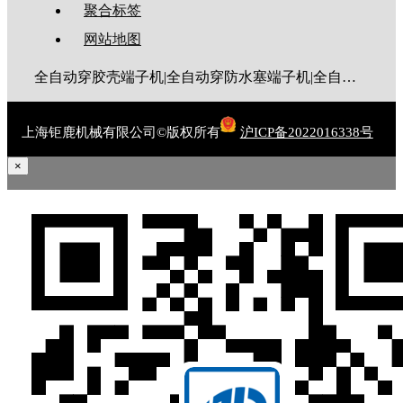
聚合标签
网站地图
全自动穿胶壳端子机|全自动穿防水塞端子机|全自动穿热缩管端子机|全自动穿护套端子机|全自动穿号码管端子机|全自动端子机|全自动穿防水栓端子机|端子压着机|端子压接机|静音端子机|多芯线端子机|护套线端子机|全自动排线端子机|新能源大平方压接机|电脑剥线机|自动剥线机|裁线机|剥线机
上海钜鹿机械有限公司©版权所有
沪ICP备2022016338号
×