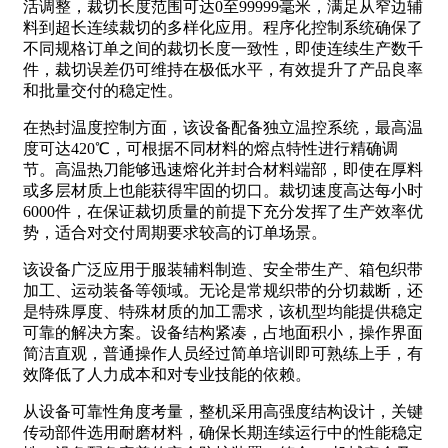
活调整，裁切长度范围可达0至99999毫米，满足从窄边辅
料到超长连续裁切的多样化应用。程序化控制系统确保了
不同规格订单之间的裁切长度一致性，即使连续生产数千
件，裁切误差仍可维持在极低水平，有效提升了产品良率
和批量交付的稳定性。
在热封温度控制方面，该设备配备独立温控系统，最高温
度可达420℃，可根据不同材料的熔点特性进行精确调
节。高温热刀能够迅速熔化并封合材料端部，即使在厚料
或多层材质上也能获得牢固的切口。裁切速度高达每小时
6000件，在保证裁切质量的前提下充分发挥了生产效率优
势，适合对交付周期要求较高的订单场景。
该设备广泛应用于服装辅料制造、安全带生产、箱包织带
加工、运动装备等领域。无论是常规织带的分切裁断，还
是特殊厚度、特殊材质的加工需求，该机型均能提供稳定
可靠的解决方案。设备结构紧凑，占地面积小，操作界面
简洁直观，普通操作人员经过简单培训即可熟练上手，有
效降低了人力成本和对专业技能的依赖。
从设备可靠性角度考量，整机采用高强度结构设计，关键
传动部件选用耐磨材料，确保长期连续运行中的性能稳定