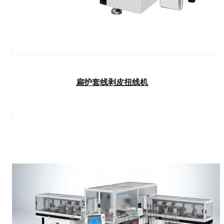
扁护套线剥皮扭线机