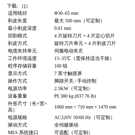
下载:
(1)
适用线径
Φ30–65 mm
剥皮长度
最大 500 mm（可定制）
最小剥皮深度
0.01 mm
切割模式
4 片旋转刀片 + 4 片定心切片
剥皮方式
旋转刀片单元 + 4 片剥皮刀片
电缆夹持单元
伺服电动夹爪
工作环境温度
15–35℃（需保持适当干燥）
程序存储容量
100 组
显示方式
7 英寸触摸屏
操作方式
脚踏开关 / 手动控制
电源功率
2.5KW（可定制）
设备重量
约 380 kg (837.76 lb)
外形尺寸（长×宽×
1660 mm × 710 mm × 1470 mm
高）
电源规格
AC220V 50/60 Hz（可定制）
驱动方式
全伺服驱动
MES 系统接口
可选配（可定制）