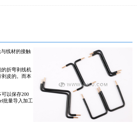
轮与线材的接触
能的折弯剥线机
行剥皮的。而本
以保存200
el批量导入加工