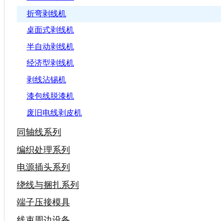
折弯剥线机
桌面式剥线机
半自动剥线机
经济型剥线机
剥线沾锡机
漆包线脱漆机
废旧电线剥皮机
同轴线系列
编织处理系列
电源插头系列
绕线与捆扎系列
端子压接模具
线束周边设备