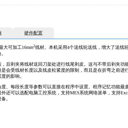
例
硬件配置
2
大可加工16mm
线材。本机采用4个送线轮送线，增大了送线
力。
后，后剥夹将线材送回刀架处进行线尾剥皮。这与不带后剥夹功
但是会受线材长度以及线皮松紧度的限制，而且是在折弯之前进
紧度的影响。
度、每段长度等参数可以直接在程序中设置。程序记忆功能最多可
还可以选配电脑工控系统，支持MES系统网络派单，支持Exc
设备。