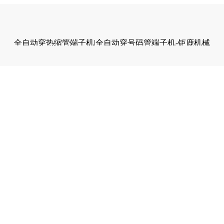
全自动穿热缩管端子机|全自动穿号码管端子机-钜鹿机械