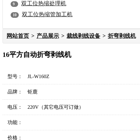
双工位热缩处理机
双工位热缩管加工机
网站首页
产品展示
裁线剥线设备
折弯剥线机
16平方自动折弯剥线机
型号：
JL-W160Z
品牌：
钜鹿
电压：
220V（其它电压可订做）
功能：
价格：