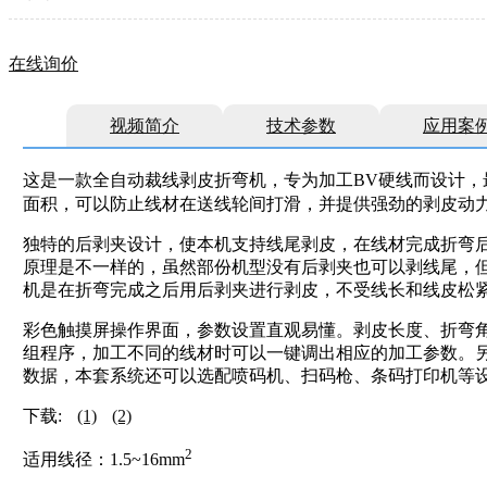
在线询价
视频简介
技术参数
应用案
这是一款全自动裁线剥皮折弯机，专为加工BV硬线而设计，最
面积，可以防止线材在送线轮间打滑，并提供强劲的剥皮动
独特的后剥夹设计，使本机支持线尾剥皮，在线材完成折弯
原理是不一样的，虽然部份机型没有后剥夹也可以剥线尾，
机是在折弯完成之后用后剥夹进行剥皮，不受线长和线皮松
彩色触摸屏操作界面，参数设置直观易懂。剥皮长度、折弯角
组程序，加工不同的线材时可以一键调出相应的加工参数。另外
数据，本套系统还可以选配喷码机、扫码枪、条码打印机等
下载:
(1)
(2)
2
适用线径：1.5~16mm