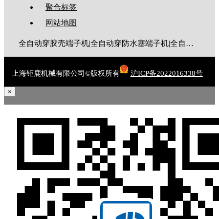
聚合标签
网站地图
全自动穿胶壳端子机|全自动穿防水塞端子机|全自动穿热缩管端子机|全自动穿护套端子机|全自动穿号码管端子机|全自动端子机|全自动穿防水栓端子机|端子压着机|端子压接机|静音端子机|多芯线端子机|护套线端子机|全自动排线端子机|新能源大平方压接机|电脑剥线机|自动剥线机|裁线机|剥线机
上海钜鹿机械有限公司©版权所有
沪ICP备2022016338号
×