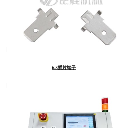
6.3插片端子