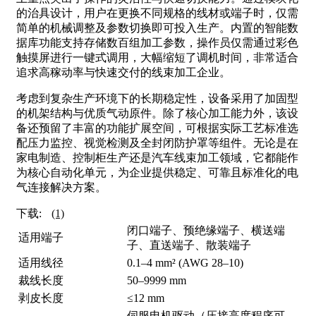
的治具设计，用户在更换不同规格的线材或端子时，仅需
简单的机械调整及参数切换即可投入生产。内置的智能数
据库功能支持存储数百组加工参数，操作员仅需通过彩色
触摸屏进行一键式调用，大幅缩短了调机时间，非常适合
追求高稼动率与快速交付的线束加工企业。
考虑到复杂生产环境下的长期稳定性，设备采用了加固型
的机架结构与优质气动原件。除了核心加工能力外，该设
备还预留了丰富的功能扩展空间，可根据实际工艺标准选
配压力监控、视觉检测及全封闭防护罩等组件。无论是在
家电制造、控制柜生产还是汽车线束加工领域，它都能作
为核心自动化单元，为企业提供稳定、可靠且标准化的电
气连接解决方案。
下载:
(1)
闭口端子、预绝缘端子、横送端
适用端子
子、直送端子、散装端子
适用线径
0.1–4 mm² (AWG 28–10)
裁线长度
50–9999 mm
剥皮长度
≤12 mm
伺服电机驱动（压接高度程序可