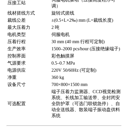
压接工站
调）
线材搓线方式
旋转式搓线
裁线公差
±(0.5+L×2‰) mm (L=裁线长度)
最大压着力
2 吨
电机类型
伺服电机
压着行程
30 mm (40 mm 行程可定制)
生产效率
1500–2000 pcs/hour (压接绝缘端子)
控制界面
彩色触摸屏
气源要求
0.5–0.7 MPa
电源供应
220V 50/60Hz (可定制)
净重
360 kg
设备尺寸
700×800×1500 mm
端子压着力监测器、CCD视觉检测
系统、长线加工输送带、全封闭安
可选配置
全防护罩（可选门联锁急停）、自
动全送线器、散装端子振动盘供料
系统