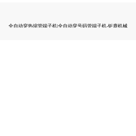
全自动穿热缩管端子机|全自动穿号码管端子机-钜鹿机械