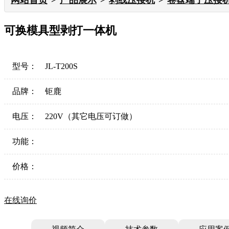
网站首页
产品展示
剥线压接机
卷盘端子压接
可换模具型剥打一体机
型号：
JL-T200S
品牌：
钜鹿
电压：
220V（其它电压可订做）
功能：
价格：
在线询价