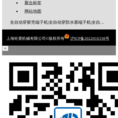
聚合标签
网站地图
全自动穿胶壳端子机|全自动穿防水塞端子机|全自动穿热缩管端子机|全自动穿护套端子机|全自动穿号码管端子机|全自动端子机|全自动穿防水栓端子机|端子压着机|端子压接机|静音端子机|多芯线端子机|护套线端子机|全自动排线端子机|新能源大平方压接机|电脑剥线机|自动剥线机|裁线机|剥线机
上海钜鹿机械有限公司©版权所有
沪ICP备2022016338号
×