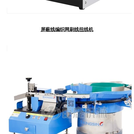
屏蔽线编织网刷线扭线机