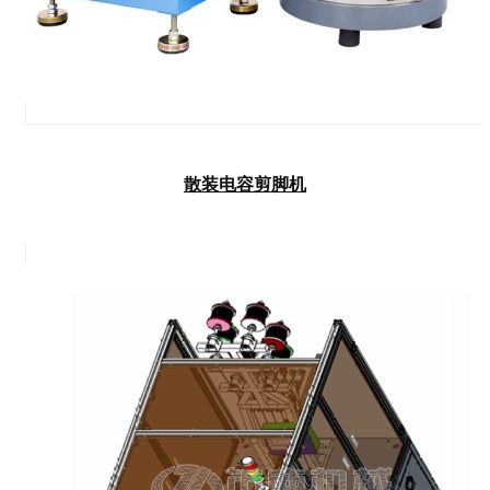
散装电容剪脚机