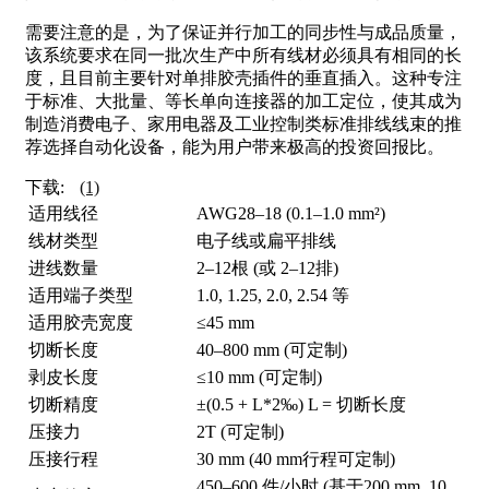
需要注意的是，为了保证并行加工的同步性与成品质量，
该系统要求在同一批次生产中所有线材必须具有相同的长
度，且目前主要针对单排胶壳插件的垂直插入。这种专注
于标准、大批量、等长单向连接器的加工定位，使其成为
制造消费电子、家用电器及工业控制类标准排线线束的推
荐选择自动化设备，能为用户带来极高的投资回报比。
下载:
(1)
适用线径
AWG28–18 (0.1–1.0 mm²)
线材类型
电子线或扁平排线
进线数量
2–12根 (或 2–12排)
适用端子类型
1.0, 1.25, 2.0, 2.54 等
适用胶壳宽度
≤45 mm
切断长度
40–800 mm (可定制)
剥皮长度
≤10 mm (可定制)
切断精度
±(0.5 + L*2‰) L = 切断长度
压接力
2T (可定制)
压接行程
30 mm (40 mm行程可定制)
450–600 件/小时 (基于200 mm, 10