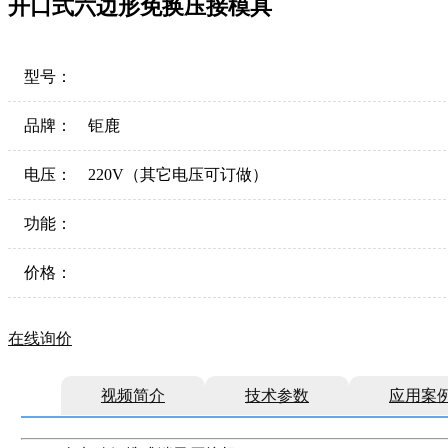
开口式六边形免换压接模具
型号：
品牌：
钜鹿
电压：
220V（其它电压可订做）
功能：
价格：
在线询价
视频简介
技术参数
应用案