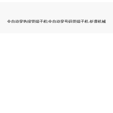
全自动穿热缩管端子机|全自动穿号码管端子机-钜鹿机械