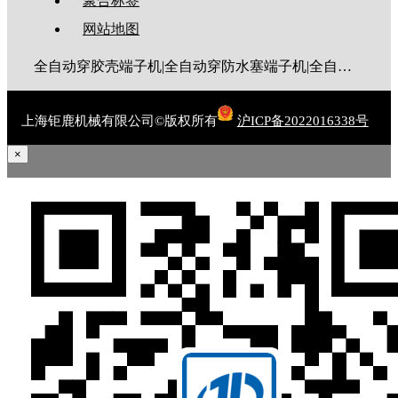
聚合标签
网站地图
全自动穿胶壳端子机|全自动穿防水塞端子机|全自动穿热缩管端子机|全自动穿护套端子机|全自动穿号码管端子机|全自动端子机|全自动穿防水栓端子机|端子压着机|端子压接机|静音端子机|多芯线端子机|护套线端子机|全自动排线端子机|新能源大平方压接机|电脑剥线机|自动剥线机|裁线机|剥线机
上海钜鹿机械有限公司©版权所有
沪ICP备2022016338号
×