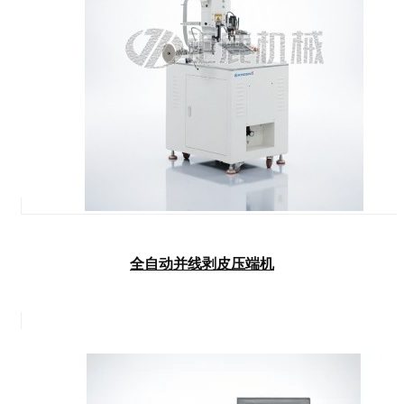
全自动并线剥皮压端机